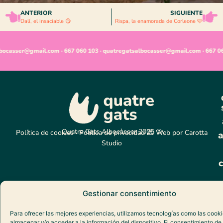
ANTERIOR
SIGUIENTE
Dalí, el insaciable 😋
Rispa, la enamorada de Corleone 🩷
bocasser@gmail.com · 667 060 103 · quatregatsalbocasser@gmail.com · 667 06
Quatre Gats Albocàsser 2025 ©
Política de cookies
·
Política de privacidad
💌 Web por
Carotta
a
Studio
Gestionar consentimiento
Para ofrecer las mejores experiencias, utilizamos tecnologías como las cook
almacenar y/o acceder a la información del dispositivo. El consentimiento de