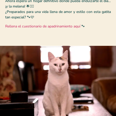
Ahora espera un hogar definitivo donde pueda endulzarte el día…
¡y la melena! 🌟💇‍♀️
¿Preparados para una vida llena de amor y estilo con esta gatita
tan especial? 🐾🩷
Rellena el cuestionario de apadrinamiento aquí
🐾