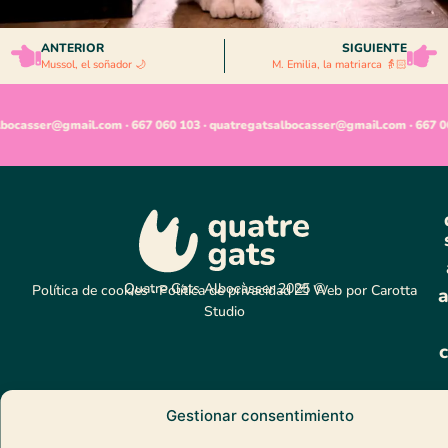
ANTERIOR
SIGUIENTE
Mussol, el soñador 🌙
M. Emilia, la matriarca 👵🏻
bocasser@gmail.com · 667 060 103 · quatregatsalbocasser@gmail.com · 667 06
Quatre Gats Albocàsser 2025 ©
Política de cookies
·
Política de privacidad
💌 Web por
Carotta
a
Studio
Gestionar consentimiento